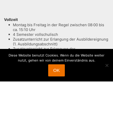
Vollzeit
Montag bis Freitag in der Regel zwischen 08:00 bis
ca. 15:10 Uhr
4 Semester vollschulisch
Zusatzunterricht zur Erlangung der Ausbildereignung
(1. Ausbildungsabschnitt)
Zusatzunterricht zur Erlangung der
Fachhochschulreife (2. Ausbildungsabschnitt)
Diese Website benutzt Cookies. Wenn du die Website weiter
nutzt, gehen wir von deinem Einverständnis aus.
OK
Teilzeit
Montag und Mittwoch von 17:00 bis 21:15 Uhr
Samstag von 08:00 bis 13:00 Uhr
zusätzliche E-Learning Einheiten
6 Semester berufsbegleitend
Zusatzunterricht zur Erlangung der Ausbildereignung
(1. Ausbildungsabschnitt): 14 tgl. Dienstag 17:00 bis
20:15 Uhr
Zusatzunterricht zur Erlangung der